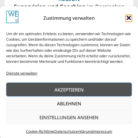
Supervision und Coaching
im Bergischen
Land – Wuppertal, Remscheid, Solingen. Vor
Zustimmung verwalten
meiner Haustür liegen auch Düsseldorf,
Köln, das Ruhrgebiet von Essen über
Um dir ein optimales Erlebnis zu bieten, verwenden wir Technologien wie
Bochum bis Dortmund.
Cookies, um Geräteinformationen zu speichern und/oder darauf
zuzugreifen. Wenn du diesen Technologien zustimmst, können wir Daten
wie das Surfverhalten oder eindeutige IDs auf dieser Website
verarbeiten. Wenn du deine Zustimmung nicht erteilst oder zurückziehst,
können bestimmte Merkmale und Funktionen beeinträchtigt werden.
Dienste verwalten
Impressum
AGBs
Cookie-Richtlinie
AKZEPTIEREN
Haftungsausschluss
Datenschutzerklärung
ABLEHNEN
Copyright © 2026
made with love ❤ Karsta Kurbjun,
Webdesign Bergischesland
EINSTELLUNGEN ANSEHEN
Cookie-Richtlinie
Datenschutzerklärung
Impressum