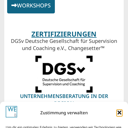
WORKSHOPS
ZERTIFIZIERUNGEN
DGSv Deutsche Gesellschaft für Supervision
und Coaching e.V., Changesetter™
UNTERNEHMENSBERATUNG IN DER
REGION
Supervision und Coaching
im Bergischen
Zustimmung verwalten
Land – Wuppertal, Remscheid, Solingen. Vor
meiner Haustür liegen auch Düsseldorf,
Um dir ein optimales Erlebnis zu bieten, verwenden wir Technologien wie