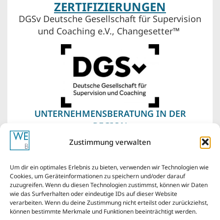
ZERTIFIZIERUNGEN
DGSv Deutsche Gesellschaft für Supervision
und Coaching e.V., Changesetter™
UNTERNEHMENSBERATUNG IN DER
REGION
Supervision und Coaching
im Bergischen
Zustimmung verwalten
Land – Wuppertal, Remscheid, Solingen. Vor
meiner Haustür liegen auch Düsseldorf,
Um dir ein optimales Erlebnis zu bieten, verwenden wir Technologien wie
Köln, das Ruhrgebiet von Essen über
Cookies, um Geräteinformationen zu speichern und/oder darauf
zuzugreifen. Wenn du diesen Technologien zustimmst, können wir Daten
Bochum bis Dortmund.
wie das Surfverhalten oder eindeutige IDs auf dieser Website
verarbeiten. Wenn du deine Zustimmung nicht erteilst oder zurückziehst,
können bestimmte Merkmale und Funktionen beeinträchtigt werden.