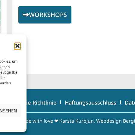
WORKSHOPS
Cookies, um
diesen
eutige IDs
der
werden.
Bs
Cookie-Richtlinie
Haftungsausschluss
Dat
ANSEHEN
 © 2026
made with love ❤ Karsta Kurbjun, Webdesign Berg