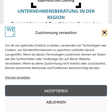
UNTERNEHMENSBERATUNG IN DER
REGION
Supervision und Coaching
im Bergischen
Land – Wuppertal, Remscheid, Solingen. Vor
Zustimmung verwalten
meiner Haustür liegen auch Düsseldorf,
Köln, das Ruhrgebiet von Essen über
Um dir ein optimales Erlebnis zu bieten, verwenden wir Technologien wie
Bochum bis Dortmund.
Cookies, um Geräteinformationen zu speichern und/oder darauf
zuzugreifen. Wenn du diesen Technologien zustimmst, können wir Daten
wie das Surfverhalten oder eindeutige IDs auf dieser Website
verarbeiten. Wenn du deine Zustimmung nicht erteilst oder zurückziehst,
können bestimmte Merkmale und Funktionen beeinträchtigt werden.
Dienste verwalten
Impressum
AGBs
Cookie-Richtlinie
AKZEPTIEREN
Haftungsausschluss
Datenschutzerklärung
ABLEHNEN
Copyright © 2026
made with love ❤ Karsta Kurbjun,