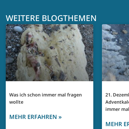
WEITERE BLOGTHEMEN
Was ich schon immer mal fragen
21. Dezemb
wollte
Adventkal
immer mal
MEHR ERFAHREN »
MEHR E