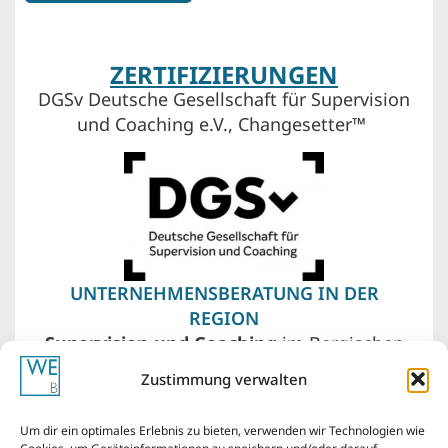
ZERTIFIZIERUNGEN
DGSv Deutsche Gesellschaft für Supervision
und Coaching e.V., Changesetter™
UNTERNEHMENSBERATUNG IN DER
REGION
Supervision und Coaching
im Bergischen
Land – Wuppertal, Remscheid, Solingen. Vor
Zustimmung verwalten
meiner Haustür liegen auch Düsseldorf,
Köln, das Ruhrgebiet von Essen über
Um dir ein optimales Erlebnis zu bieten, verwenden wir Technologien wie
Bochum bis Dortmund.