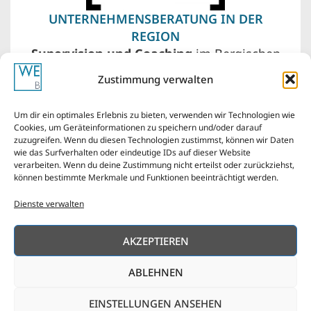
UNTERNEHMENSBERATUNG IN DER
REGION
Supervision und Coaching
im Bergischen
Land – Wuppertal, Remscheid, Solingen. Vor
Zustimmung verwalten
meiner Haustür liegen auch Düsseldorf,
Köln, das Ruhrgebiet von Essen über
Um dir ein optimales Erlebnis zu bieten, verwenden wir Technologien wie
Bochum bis Dortmund.
Cookies, um Geräteinformationen zu speichern und/oder darauf
zuzugreifen. Wenn du diesen Technologien zustimmst, können wir Daten
wie das Surfverhalten oder eindeutige IDs auf dieser Website
verarbeiten. Wenn du deine Zustimmung nicht erteilst oder zurückziehst,
können bestimmte Merkmale und Funktionen beeinträchtigt werden.
Dienste verwalten
Impressum
AGBs
Cookie-Richtlinie
AKZEPTIEREN
Haftungsausschluss
Datenschutzerklärung
ABLEHNEN
Copyright © 2026
made with love ❤ Karsta Kurbjun,
Webdesign Bergischesland
EINSTELLUNGEN ANSEHEN